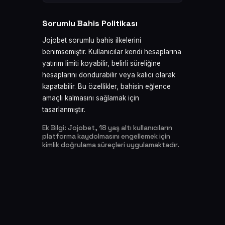
Sorumlu Bahis Politikası
Jojobet sorumlu bahis ilkelerini
benimsemiştir. Kullanıcılar kendi hesaplarına
yatırım limiti koyabilir, belirli süreliğine
hesaplarını dondurabilir veya kalıcı olarak
kapatabilir. Bu özellikler, bahisin eğlence
amaçlı kalmasını sağlamak için
tasarlanmıştır.
Ek Bilgi: Jojobet, 18 yaş altı kullanıcıların
platforma kaydolmasını engellemek için
kimlik doğrulama süreçleri uygulamaktadır.