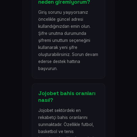
neden giremiyorum?
Giriş sorunu yaşıyorsanız
öncelikle güncel adresi
kullandığınızdan emin olun.
Şifre unutma durumunda
şifremi unuttum seçeneğini
kullanarak yeni şifre
oluşturabilirsiniz. Sorun devam
ederse destek hattına
başvurun.
Jojobet bahis oranları
nasıl?
Jojobet sektördeki en
rekabetçi bahis oranlarını
sunmaktadır. Özellikle futbol,
basketbol ve tenis