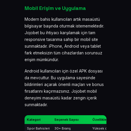
Mobil Erişim ve Uygulama
Modern bahis kullanıcıları artık masaüstü
bilgisayar başında oturmak istememektedir.
Jojobet bu ihtiyacı karşılamak için tam
responsive tasarıma sahip bir mobil site
sunmaktadır. iPhone, Android veya tablet
fark etmeksizin tüm cihazlardan sorunsuz
erişim mümkündür.
Android kullanıcıları için özel APK dosyası
da mevcuttur. Bu uygulama sayesinde
bildirimleri açarak önemli maçları ve bonus
fırsatlarını kaçırmazsınız. Jojobet mobil
deneyimi masaüstü kadar zengin içerik
sunmaktadır.
Kategori
Seçenek Sayısı
Özellikler
Spor Bahisleri
30+ Branş
Yüksek oranlar, erken b