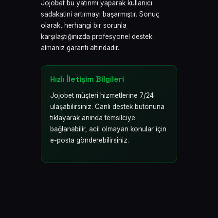
Jojobet bu yatırımı yaparak kullanıcı
sadakatini artırmayı başarmıştır. Sonuç
olarak, herhangi bir sorunla
karşılaştığınızda profesyonel destek
almanız garanti altındadır.
Hızlı İletişim Bilgileri
Jojobet müşteri hizmetlerine 7/24
ulaşabilirsiniz. Canlı destek butonuna
tıklayarak anında temsilciye
bağlanabilir, acil olmayan konular için
e-posta gönderebilirsiniz.