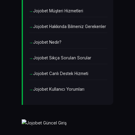
Jojobet Müşteri Hizmetleri
Jojobet Hakkında Bilmeniz Gerekenler
Jojobet Nedir?
Jojobet Sıkça Sorulan Sorular
Jojobet Canlı Destek Hizmeti
Jojobet Kullanıcı Yorumları