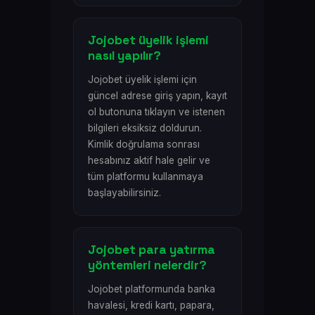
Jojobet üyelik işlemi
nasıl yapılır?
Jojobet üyelik işlemi için
güncel adrese giriş yapın, kayıt
ol butonuna tıklayın ve istenen
bilgileri eksiksiz doldurun.
Kimlik doğrulama sonrası
hesabınız aktif hale gelir ve
tüm platformu kullanmaya
başlayabilirsiniz.
Jojobet para yatırma
yöntemleri nelerdir?
Jojobet platformunda banka
havalesi, kredi kartı, papara,