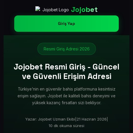
Jojobet
Giriş Yap
Resmi Giriş Adresi 2026
Jojobet Resmi Giriş - Güncel
ve Güvenli Erişim Adresi
Türkiye'nin en güvenilir bahis platformuna kesintisiz
erişim sağlayın. Jojobet ile kaliteli bahis deneyimi ve
yüksek kazanç fırsatları sizi bekliyor.
Yazar: Jojobet Uzman Ekibi
|
21 Haziran 2026
|
10 dk okuma süresi