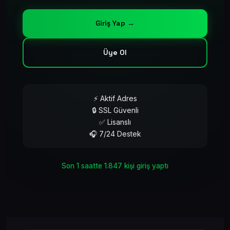
Giriş Yap →
Üye Ol
⚡ Aktif Adres
🔒 SSL Güvenli
✅ Lisanslı
🎧 7/24 Destek
Son 1 saatte 1.847 kişi giriş yaptı