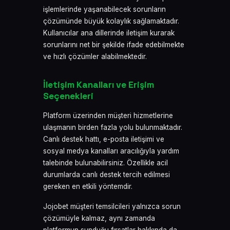
işlemlerinde yaşanabilecek sorunların
çözümünde büyük kolaylık sağlamaktadır.
Kullanıcılar ana dillerinde iletişim kurarak
sorunlarını net bir şekilde ifade edebilmekte
ve hızlı çözümler alabilmektedir.
İletişim Kanalları ve Erişim
Seçenekleri
Platform üzerinden müşteri hizmetlerine
ulaşmanın birden fazla yolu bulunmaktadır.
Canlı destek hattı, e-posta iletişimi ve
sosyal medya kanalları aracılığıyla yardım
talebinde bulunabilirsiniz. Özellikle acil
durumlarda canlı destek tercih edilmesi
gereken en etkili yöntemdir.
Jojobet müşteri temsilcileri yalnızca sorun
çözümüyle kalmaz, aynı zamanda