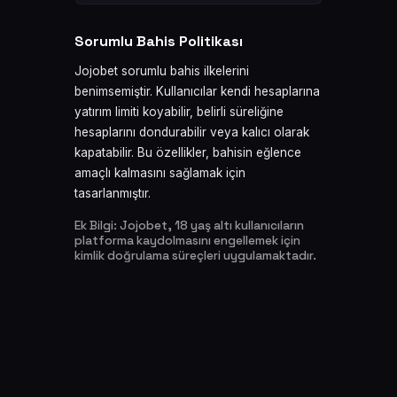
Sorumlu Bahis Politikası
Jojobet sorumlu bahis ilkelerini
benimsemiştir. Kullanıcılar kendi hesaplarına
yatırım limiti koyabilir, belirli süreliğine
hesaplarını dondurabilir veya kalıcı olarak
kapatabilir. Bu özellikler, bahisin eğlence
amaçlı kalmasını sağlamak için
tasarlanmıştır.
Ek Bilgi: Jojobet, 18 yaş altı kullanıcıların
platforma kaydolmasını engellemek için
kimlik doğrulama süreçleri uygulamaktadır.