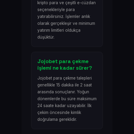
kripto para ve çeşitli e-cüzdan
seçenekleriyle para
yatırabilirsiniz. İşlemler anlık
olarak gerçekleşir ve minimum
yatırım limitleri oldukça
düşüktür.
Jojobet para çekme
işlemi ne kadar sürer?
Jojobet para çekme talepleri
genellikle 15 dakika ile 2 saat
arasında sonuçlanır. Yoğun
dönemlerde bu süre maksimum
24 saate kadar uzayabilir. İlk
çekim öncesinde kimlik
doğrulama gereklidir.