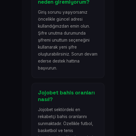
neden giremiyorum?
Giriş sorunu yaşıyorsanız
öncelikle güncel adresi
kullandığınızdan emin olun.
Şifre unutma durumunda
şifremi unuttum seçeneğini
kullanarak yeni şifre
oluşturabilirsiniz. Sorun devam
ederse destek hattına
başvurun.
Jojobet bahis oranları
nasıl?
Jojobet sektördeki en
rekabetçi bahis oranlarını
sunmaktadır. Özellikle futbol,
basketbol ve tenis