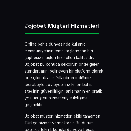
Jojobet Müşteri Hizmetleri
Online bahis dünyasında kullanıcı
memnuniyetinin temel taşlarından biri
şüphesiz müşteri hizmetleri kalitesidir.
Jojobet bu konuda sektörün önde gelen
standartlarını belirleyen bir platform olarak
öne çıkmaktadır. Yıllardır edindiğimiz
tecrübeyle söyleyebiliriz ki, bir bahis
sitesinin güvenilirliğini anlamanın en pratik
yolu müşteri hizmetleriyle iletişime
geçmektir.
Jojobet müşteri hizmetleri ekibi tamamen
Türkçe hizmet vermektedir. Bu durum,
özellikle teknik konularda veya hesap