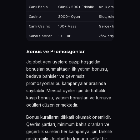
Canlı Bahis
Günlük 500+ Etkinlik
Anlık oranlar, istatistikle
Casino
2000+ Oyun
Slot, rulet, blackjack
Canlı Casino
100+ Masa
Gerçek krupiyeler
Sanal Sporlar
10+ Tür
7/24 erişim
Bonus ve Promosyonlar
Jojobet yeni üyelere cazip hoşgeldin
bonusları sunmaktadır. İlk yatırım bonusu,
bedava bahisler ve çevrimsiz
promosyonlar bu kampanyalar arasında
sayılabilir. Mevcut üyeler için de haftalık
kayıp bonusu, yatırım bonusları ve turnuva
ödülleri düzenlenmektedir.
Bonus kurallarını dikkatli okumak önemlidir.
Çevrim şartları, minimum bahis oranları ve
geçerlilik süreleri her kampanya için farklılık
gösterebilir. Jojobet bu konuda şeffaf bir