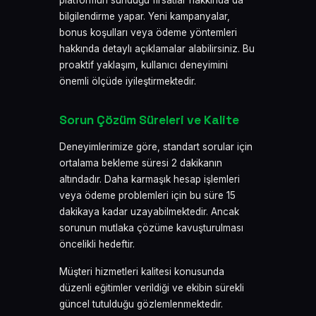
platformun sunduğu fırsatlar hakkında da
bilgilendirme yapar. Yeni kampanyalar,
bonus koşulları veya ödeme yöntemleri
hakkında detaylı açıklamalar alabilirsiniz. Bu
proaktif yaklaşım, kullanıcı deneyimini
önemli ölçüde iyileştirmektedir.
Sorun Çözüm Süreleri ve Kalite
Deneyimlerimize göre, standart sorular için
ortalama bekleme süresi 2 dakikanın
altındadır. Daha karmaşık hesap işlemleri
veya ödeme problemleri için bu süre 15
dakikaya kadar uzayabilmektedir. Ancak
sorunun mutlaka çözüme kavuşturulması
öncelikli hedeftir.
Müşteri hizmetleri kalitesi konusunda
düzenli eğitimler verildiği ve ekibin sürekli
güncel tutulduğu gözlemlenmektedir.