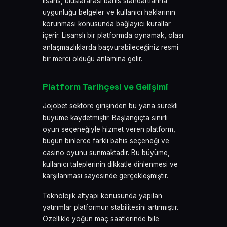
lisans, uluslararası bahis standartlarına
uygunluğu belgeler ve kullanıcı haklarının
korunması konusunda bağlayıcı kurallar
içerir. Lisanslı bir platformda oynamak, olası
anlaşmazlıklarda başvurabileceğiniz resmi
bir merci olduğu anlamına gelir.
Platform Tarihçesi ve Gelişimi
Jojobet sektöre girişinden bu yana sürekli
büyüme kaydetmiştir. Başlangıçta sınırlı
oyun seçeneğiyle hizmet veren platform,
bugün binlerce farklı bahis seçeneği ve
casino oyunu sunmaktadır. Bu büyüme,
kullanıcı taleplerinin dikkatle dinlenmesi ve
karşılanması sayesinde gerçekleşmiştir.
Teknolojik altyapı konusunda yapılan
yatırımlar platformun stabilitesini artırmıştır.
Özellikle yoğun maç saatlerinde bile