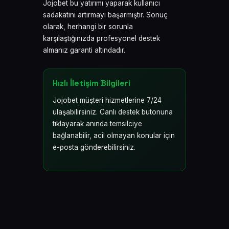
Jojobet bu yatırımı yaparak kullanıcı
sadakatini artırmayı başarmıştır. Sonuç
olarak, herhangi bir sorunla
karşılaştığınızda profesyonel destek
almanız garanti altındadır.
Hızlı İletişim Bilgileri
Jojobet müşteri hizmetlerine 7/24
ulaşabilirsiniz. Canlı destek butonuna
tıklayarak anında temsilciye
bağlanabilir, acil olmayan konular için
e-posta gönderebilirsiniz.