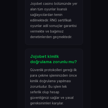
Jojobet casino bölümünde yer
alan tüm oyunlar lisanslı
sağlayıcılardan temin
edilmektedir. RNG sertifikalı
oyunlar adil sonuçlar garantisi
vermekte ve bağımsız
denetimlerden geçmektedir.
Jojobet kimlik
doğrulama zorunlu mu?
Güvenlik protokolleri gereği ilk
para çekme işleminizden önce
kimlik doğrulama yapılması
zorunludur. Bu işlem tek
seferlik olup hesap
güvenliğinizi sağlar ve yasal
gereksinimleri karşılar.