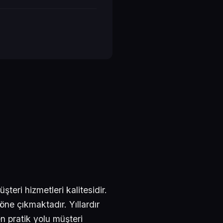
teri hizmetleri kalitesidir.
öne çıkmaktadır. Yıllardır
en pratik yolu müşteri