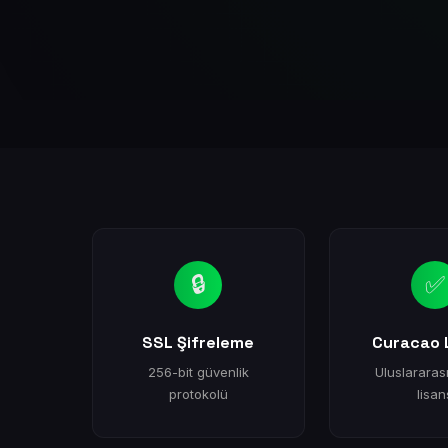
🔒
✅
SSL Şifreleme
Curacao L
256-bit güvenlik
Uluslararası
protokolü
lisan