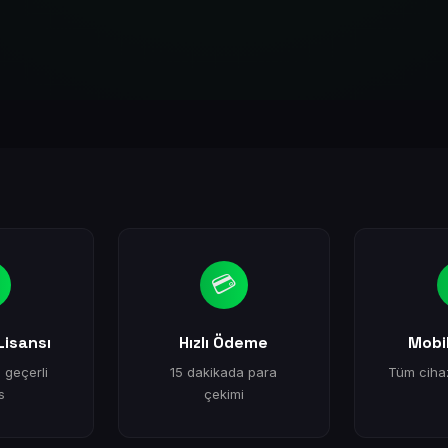
💳
isansı
Hızlı Ödeme
Mobi
 geçerli
15 dakikada para
Tüm cihaz
s
çekimi