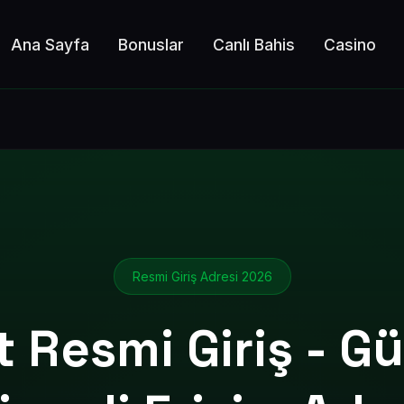
Ana Sayfa
Bonuslar
Canlı Bahis
Casino
Resmi Giriş Adresi 2026
 Resmi Giriş - G