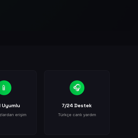
📱
🎧
l Uyumlu
7/24 Destek
lardan erişim
Türkçe canlı yardım