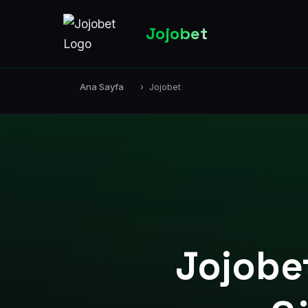
Jojobet
Ana Sayfa
›
Jojobet
Jojobet