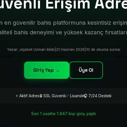
venli Erişim Adr
n en güvenilir bahis platformuna kesintisiz erişi
aliteli bahis deneyimi ve yüksek kazanç fırsatları 
Yazar: Jojobet Uzman Ekibi
|
21 Haziran 2026
|
10 dk okuma süresi
Giriş Yap →
Üye Ol
⚡ Aktif Adres
🔒 SSL Güvenli
✅ Lisanslı
🎧 7/24 Destek
Son 1 saatte 1.847 kişi giriş yaptı