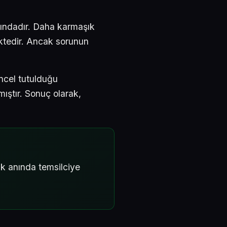
tındadır. Daha karmaşık
ktedir. Ancak sorunun
üncel tutulduğu
ıştır. Sonuç olarak,
ak anında temsilciye