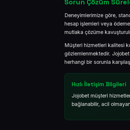
Sorun Çözüm Sürele
Deneyimlerimize göre, stand
hesap işlemleri veya ödeme
mutlaka çözüme kavuşturulma
Müşteri hizmetleri kalitesi 
gözlemlenmektedir. Jojobet b
herhangi bir sorunla karşıla
Hızlı İletişim Bilgileri
Jojobet müşteri hizmetler
bağlanabilir, acil olmaya