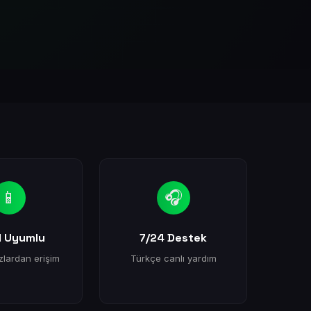
📱
🎧
l Uyumlu
7/24 Destek
lardan erişim
Türkçe canlı yardım