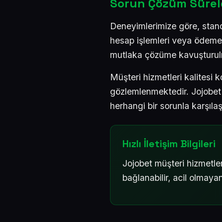
Sorun Çözüm Sürele
Deneyimlerimize göre, stand
hesap işlemleri veya ödeme
mutlaka çözüme kavuşturulma
Müşteri hizmetleri kalitesi 
gözlemlenmektedir. Jojobet b
herhangi bir sorunla karşıla
Hızlı İletişim Bilgileri
Jojobet müşteri hizmetler
bağlanabilir, acil olmaya