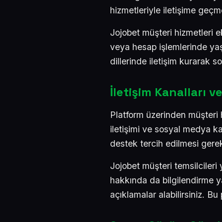
hizmetleriyle iletişime geçme
Jojobet müşteri hizmetleri 
veya hesap işlemlerinde yaş
dillerinde iletişim kurarak s
İletişim Kanalları v
Platform üzerinden müşteri 
iletişimi ve sosyal medya kan
destek tercih edilmesi gerek
Jojobet müşteri temsilciler
hakkında da bilgilendirme 
açıklamalar alabilirsiniz. Bu