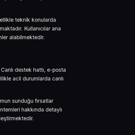
llikle teknik konularda
aktadır. Kullanıcılar ana
mler alabilmektedir.
Canlı destek hattı, e-posta
llikle acil durumlarda canlı
rmun sunduğu fırsatlar
ntemleri hakkında detaylı
leştirmektedir.