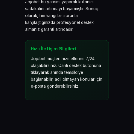
Jojobet bu yatırımı yaparak kullanıcı
sadakatini artırmayı başarmıştır. Sonuç
olarak, herhangi bir sorunla
karşılaştığınızda profesyonel destek
almanız garanti altındadır.
Hızlı İletişim Bilgileri
Jojobet müşteri hizmetlerine 7/24
ulaşabilirsiniz. Canlı destek butonuna
tıklayarak anında temsilciye
bağlanabilir, acil olmayan konular için
e-posta gönderebilirsiniz.