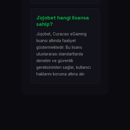
Jojobet hangi lisansa
sahip?
Jojobet, Curacao eGaming
lisansı altında faaliyet
göstermektedir. Bu lisans
uluslararası standartlarda
denetim ve güvenlik
gereksinimleri sağlar, kullanıcı
haklarını koruma altına alır.