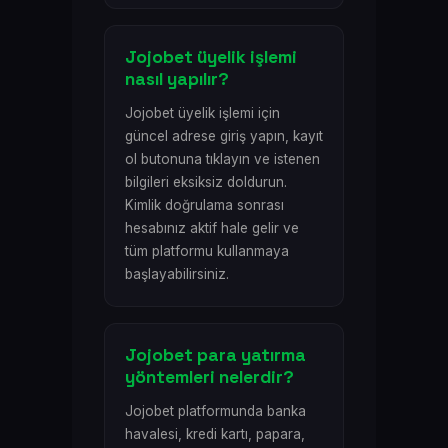
Jojobet üyelik işlemi
nasıl yapılır?
Jojobet üyelik işlemi için
güncel adrese giriş yapın, kayıt
ol butonuna tıklayın ve istenen
bilgileri eksiksiz doldurun.
Kimlik doğrulama sonrası
hesabınız aktif hale gelir ve
tüm platformu kullanmaya
başlayabilirsiniz.
Jojobet para yatırma
yöntemleri nelerdir?
Jojobet platformunda banka
havalesi, kredi kartı, papara,