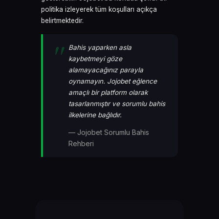
politika izleyerek tüm koşulları açıkça
belirtmektedir.
Bahis yaparken asla
kaybetmeyi göze
alamayacağınız parayla
oynamayın. Jojobet eğlence
amaçlı bir platform olarak
tasarlanmıştır ve sorumlu bahis
ilkelerine bağlıdır.
— Jojobet Sorumlu Bahis
Rehberi