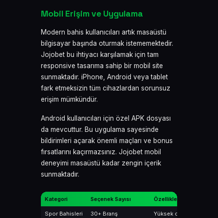
Mobil Erişim ve Uygulama
Modern bahis kullanıcıları artık masaüstü
bilgisayar başında oturmak istememektedir.
Jojobet bu ihtiyacı karşılamak için tam
responsive tasarıma sahip bir mobil site
sunmaktadır. iPhone, Android veya tablet
fark etmeksizin tüm cihazlardan sorunsuz
erişim mümkündür.
Android kullanıcıları için özel APK dosyası
da mevcuttur. Bu uygulama sayesinde
bildirimleri açarak önemli maçları ve bonus
fırsatlarını kaçırmazsınız. Jojobet mobil
deneyimi masaüstü kadar zengin içerik
sunmaktadır.
Kategori
Seçenek Sayısı
Özellikler
Spor Bahisleri
30+ Branş
Yüksek oranlar, erken b