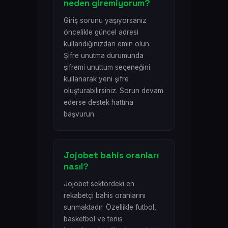
neden giremiyorum?
Giriş sorunu yaşıyorsanız
öncelikle güncel adresi
kullandığınızdan emin olun.
Şifre unutma durumunda
şifremi unuttum seçeneğini
kullanarak yeni şifre
oluşturabilirsiniz. Sorun devam
ederse destek hattına
başvurun.
Jojobet bahis oranları
nasıl?
Jojobet sektördeki en
rekabetçi bahis oranlarını
sunmaktadır. Özellikle futbol,
basketbol ve tenis