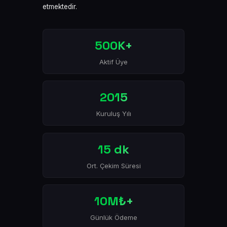
etmektedir.
500K+
Aktif Üye
2015
Kuruluş Yılı
15 dk
Ort. Çekim Süresi
10M₺+
Günlük Ödeme