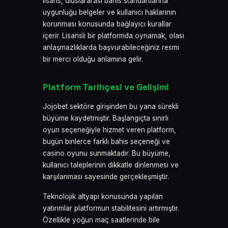
lisans, uluslararası bahis standartlarına
uygunluğu belgeler ve kullanıcı haklarının
korunması konusunda bağlayıcı kurallar
içerir. Lisanslı bir platformda oynamak, olası
anlaşmazlıklarda başvurabileceğiniz resmi
bir merci olduğu anlamına gelir.
Platform Tarihçesi ve Gelişimi
Jojobet sektöre girişinden bu yana sürekli
büyüme kaydetmiştir. Başlangıçta sınırlı
oyun seçeneğiyle hizmet veren platform,
bugün binlerce farklı bahis seçeneği ve
casino oyunu sunmaktadır. Bu büyüme,
kullanıcı taleplerinin dikkatle dinlenmesi ve
karşılanması sayesinde gerçekleşmiştir.
Teknolojik altyapı konusunda yapılan
yatırımlar platformun stabilitesini artırmıştır.
Özellikle yoğun maç saatlerinde bile