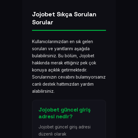
Jojobet Sıkça Sorulan
Sorular
Kullanıcılarımızdan en sık gelen
soruları ve yanıtlarını aşağıda
bulabilirsiniz. Bu bölüm, Jojobet
hakkında merak ettiğiniz pek çok
konuya açıklık getirmektedir.
Sorularınızın cevabını bulamıyorsanız
canlı destek hattımızdan yardım
alabilirsiniz.
Jojobet güncel giriş
adresi nedir?
Jojobet güncel giriş adresi
düzenli olarak